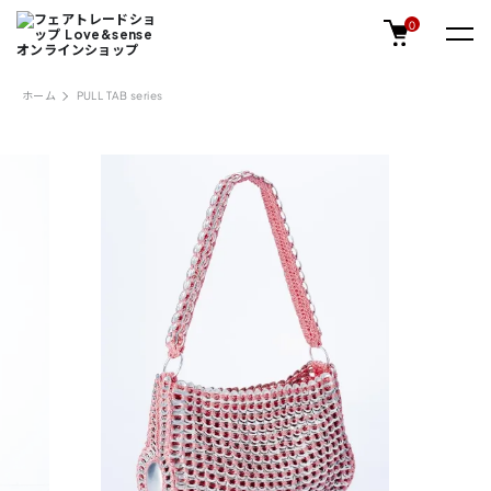
0
ホーム
PULL TAB series