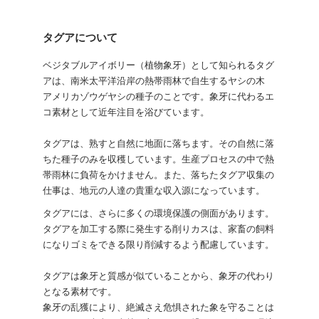
タグアについて
ベジタブルアイボリー（植物象牙）として知られるタグ
アは、南米太平洋沿岸の熱帯雨林で自生するヤシの木
アメリカゾウゲヤシの種子のことです。象牙に代わるエ
コ素材として近年注目を浴びています。
タグアは、熟すと自然に地面に落ちます。その自然に落
ちた種子のみを収穫しています。生産プロセスの中で熱
帯雨林に負荷をかけません。また、落ちたタグア収集の
仕事は、地元の人達の貴重な収入源になっています。
タグアには、さらに多くの環境保護の側面があります。
タグアを加工する際に発生する削りカスは、家畜の飼料
になりゴミをできる限り削減するよう配慮しています。
タグアは象牙と質感が似ていることから、象牙の代わり
となる素材です。
象牙の乱獲により、絶滅さえ危惧された象を守ることは