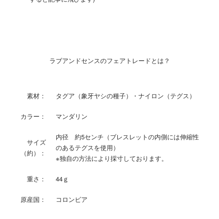
ラブアンドセンスのフェアトレードとは？
素材：
タグア（象牙ヤシの種子）・ナイロン（テグス）
カラー：
マンダリン
内径 約5センチ（ブレスレットの内側には伸縮性
サイズ
のあるテグスを使用）
（約）：
※独自の方法により採寸しております。
重さ：
44ｇ
原産国：
コロンビア