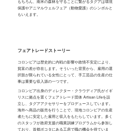
もちろん、南米の森林を守ることに繋がるタグアは環境
保護やアニマルウェルフェア（動物愛護）のシンボルと
もいえます。
フェアトレードストーリー
コロンビアは歴史的に内戦の影響や政情不安定により、
貧富の差が存在します。そういった背景から、雇用の選
択肢が限られている女性にとって、手工芸品の生産の仕
事は重要な収入源の一つです。
コロンビア出身のディレクター・クラウディア氏がイギ
リスに拠点を置くフェアトレード団体 Artisan Lifeを設
立し、タグアアクセサリーをプロデュースしています。
海外へ商品の販売を行うことで、現地コロンビアの生産
者たちに安定した雇用と収入をもたらしています。多く
のスタッフが政府支援の職業訓練プログラムから参加し
ており、首都ボコタにある工房で職の機会を得ていま